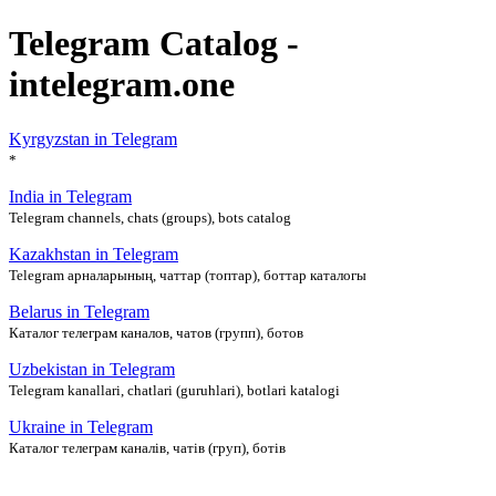
Telegram Catalog -
intelegram.one
Kyrgyzstan in Telegram
*
India in Telegram
Telegram channels, chats (groups), bots catalog
Kazakhstan in Telegram
Telegram арналарының, чаттар (топтар), боттар каталогы
Belarus in Telegram
Каталог телеграм каналов, чатов (групп), ботов
Uzbekistan in Telegram
Telegram kanallari, chatlari (guruhlari), botlari katalogi
Ukraine in Telegram
Каталог телеграм каналів, чатів (груп), ботів